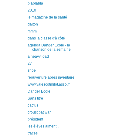
blablabla
2010
le magazine de la santé
dalton
mmm
dans la classe d'à côté
agenda Danger Ecole - la
chanson de la semaine
a heavy load
27
shoe
réouverture après inventaire
www.valescotmilot.asso.fr
Danger Ecole
Sans titre
cactus
croustibat war
président
les élèves aiment...
traces