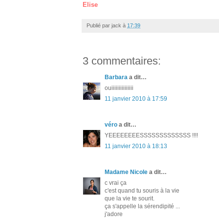
Elise
Publié par
jack
à
17:39
3 commentaires:
Barbara
a dit…
ouiiiiiiiiiiiiiii
11 janvier 2010 à 17:59
véro
a dit…
YEEEEEEEESSSSSSSSSSSSS !!!!
11 janvier 2010 à 18:13
Madame Nicole
a dit…
c vrai ça
c'est quand tu souris à la vie
que la vie te sourit.
ça s'appelle la sérendipité ...
j'adore