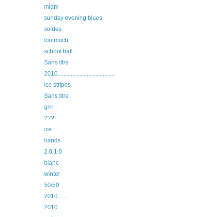
miam
sunday evening blues
soldes
too much
school ball
Sans titre
2010.......................................
ice stripes
Sans titre
grrr
???
ice
hands
2.0.1.0
blanc
winter
50/50
2010.......
2010..........