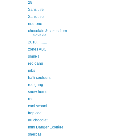
28
Sans titre
Sans titre
neurone
chocolate & cakes from
slovakia
2010...........
zones ABC
smile !
red gang
jobs
haïti couleurs
red gang
snow home
red
cool school
trop cool
au chocolat
mini Danger Ecolière
sherpas